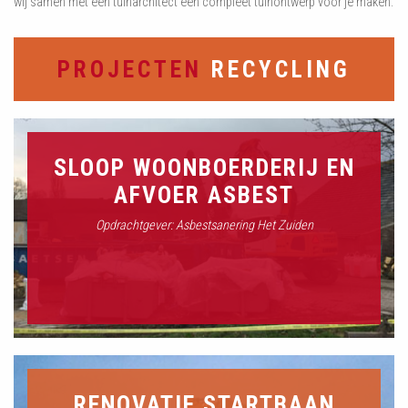
wij samen met een tuinarchitect een compleet tuinontwerp voor je maken.
PROJECTEN
RECYCLING
SLOOP WOONBOERDERIJ EN
AFVOER ASBEST
Opdrachtgever: Asbestsanering Het Zuiden
RENOVATIE STARTBAAN